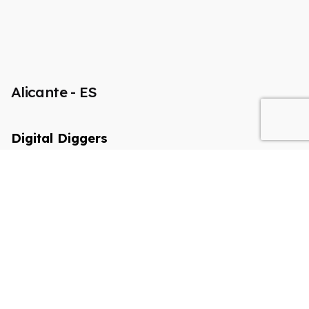
Alicante - ES
Digital Diggers
Business World (Regus) Av. Perfecto Palacio de la
Fuente, 1
+34 642 14 04 05
hello@digital-diggers.com
Spania