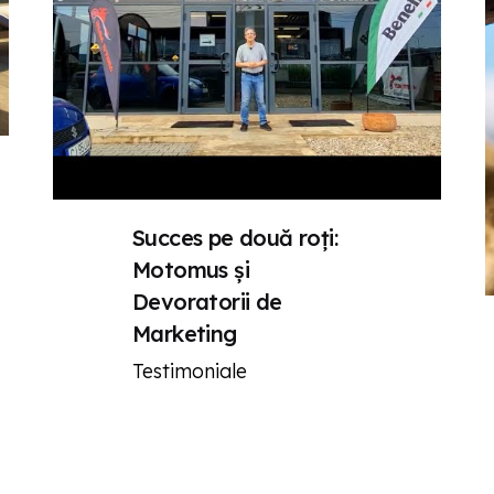
luj-Napoca
Meniu
atorii de Marketing
Acasă
âncuși, 106
Despre Noi
53 816 813
Studii de caz
devoratoriidemarketing.r
Testimoniale
Servicii de Marketing
ia
Website Optimization
Succes pe două roți:
Authority & Trust Signals
Motomus și
SEO / AEO / AI
Devoratorii de
Soluții Intrare Piața Globală
Marketing
l Diggers
AI-Driven
Testimoniale
 Vittore, 39, 20123
Clienții Noștri
2 500 700 50
De ce să ne alegi pe noi?
@digital-diggers.com
Preturi AI Driven Systems
Blog