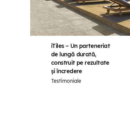
HQ - C
Devor
Str. Br
+40 7
ciao@
o
Fb.
/
Ig.
/
In.
iTiles – Un parteneriat
Roman
de lungă durată,
construit pe rezultate
și încredere
Milano
Testimoniale
Digita
Via San
+39 0
hello
Italia