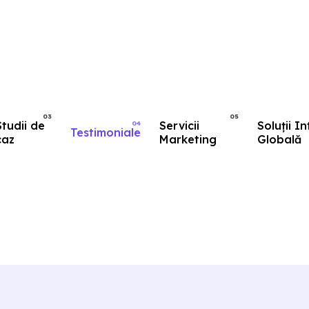
Studii de
Servicii
Soluții I
Testimoniale
caz
Marketing
Globală