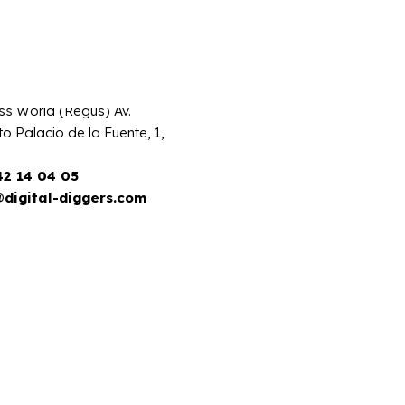
Contact
te
l Diggers
ss World (Regus) Av.
to Palacio de la Fuente, 1,
42 14 04 05
@digital-diggers.com