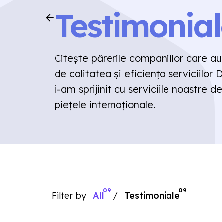
Testimonial
Citește părerile companiilor care au
de calitatea și eficiența serviciilor
i-am sprijinit cu serviciile noastre d
piețele internaționale.
09
09
Filter by
All
Testimoniale